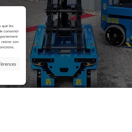
s que les
de consentir
omportement
 retirer son
onctions.
éférences
I. de la Plaine C, CH-1302 Vufflens-la-Ville
021 702 28 68
ME Machines Fribourg Sàrl :
026 552 00 80
/
079 190 00 52