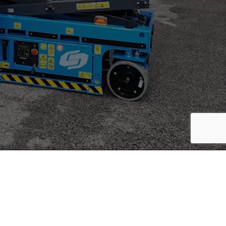
info@memachines.ch
me_machines